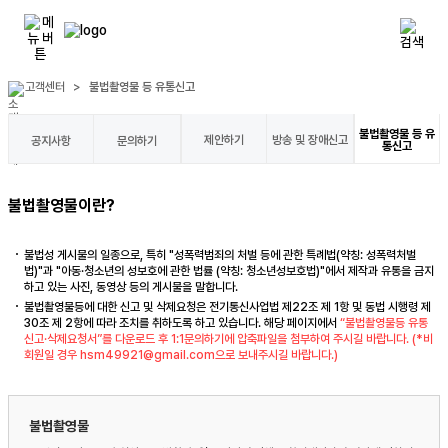
고객센터
>
불법촬영물 등 유통신고
불법촬영물 등 유
제안하기
방송 및 장애신고
공지사항
문의하기
통신고
불법촬영물이란?
불법성 게시물의 일종으로, 특히 "성폭력범죄의 처벌 등에 관한 특례법(약칭: 성폭력처벌
법)"과 "아동·청소년의 성보호에 관한 법률 (약칭: 청소년성보호법)"에서 제작과 유통을 금지
하고 있는 사진, 동영상 등의 게시물을 말합니다.
불법촬영물등에 대한 신고 및 삭제요청은 전기통신사업법 제22조 제 1항 및 동법 시행령 제
30조 제 2항에 따라 조치를 취하도록 하고 있습니다. 해당 페이지에서
“불법촬영물등 유통
신고·삭제요청서”를 다운로드 후 1:1문의하기에 압축파일을 첨부하여 주시길 바랍니다. (*비
회원일 경우
hsm49921@gmail.com
으로 보내주시길 바랍니다.)
불법촬영물