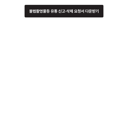
불법촬영물등 유통 신고·삭제 요청서 다운받기
도레미티비 6월 서비스 정기점검 안내