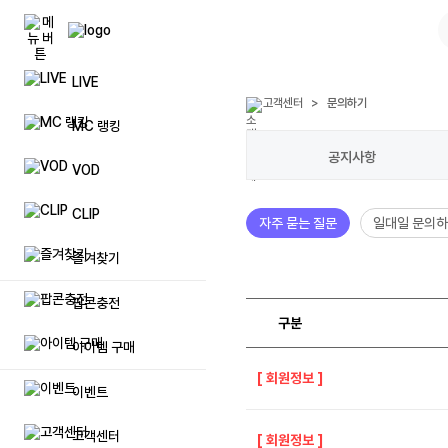
LIVE
팝콘(캐쉬)
풀방 입장권
공지사항
고객센터
>
문의하기
자주묻는
MC 랭킹
팝콘상품권 등록
리스트업
문의하기
일대일 
공지사항
VOD
이벤트 팝콘(캐쉬)
시청인원 업
제안하기
방송 민
CLIP
자주 묻는 질문
일대일 문의
럭셔리 팝콘(캐쉬)
방송저장 용량 추가
방송 및 장애신고
제재자 
즐겨찾기
프리미엄 닉네임 이용권
불법촬영물 등 유통신고
탈퇴 아이
팝콘충전
구분
매니저 추가
아이템 구매
[
회원정보
]
이벤트
메가폰
고객센터
방송 입장효과
[
회원정보
]