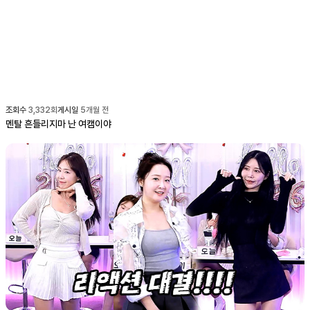
조회수
3,332
회
게시일
5개월 전
멘탈 흔들리지마 난 여캠이야