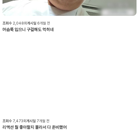
조회수
2,048
회
게시일
6개월 전
머슴룩 입으니 구걸해도 먹히네
조회수
7,473
회
게시일
7개월 전
리액션 뭘 좋아할지 몰라서 다 준비했어