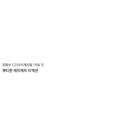
조회수
1,256
회
게시일
1개월 전
큐티한 캐치캐치 리액션