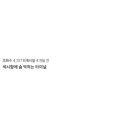
조회수
4,137
회
게시일
4개월 전
섹시함에 숨 막히는 터미널