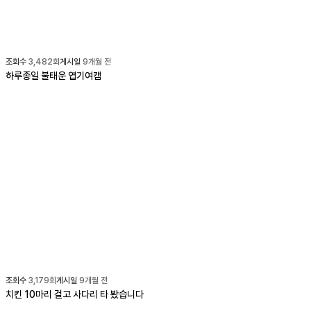
조회수
3,482
회
게시일
9개월 전
하루종일 불태운 엽기여캠
조회수
3,179
회
게시일
9개월 전
치킨 10마리 걸고 사다리 타 봤습니다