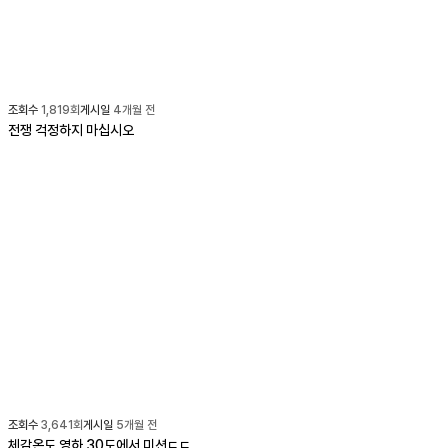
조회수
1,819
회
게시일
4개월 전
전쟁 걱정하지 마십시오
조회수
3,641
회
게시일
5개월 전
체감온도 영하 30도에서 미션ㄷㄷ