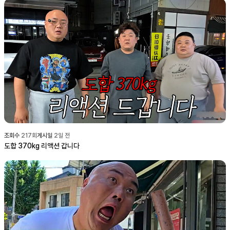
조회수
217
회
게시일
2일 전
도합 370kg 리액션 갑니다