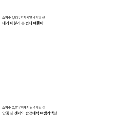
조회수
1,835
회
게시일
4개월 전
내가 이렇게 돈 번다 얘들아
조회수
2,017
회
게시일
4개월 전
안경 낀 센세의 반전매력 여캠리액션