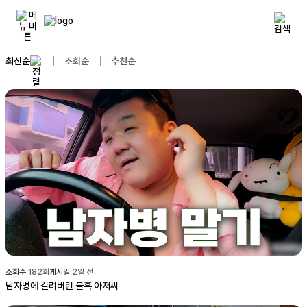
최신순
조회순
추천순
조회수
182
회
게시일
2일 전
남자병에 걸려버린 불혹 아저씨