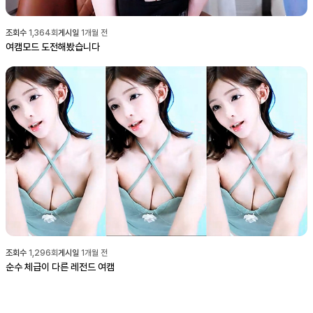
조회수
1,364
회
게시일
1개월 전
여캠모드 도전해봤습니다
조회수
1,296
회
게시일
1개월 전
순수 체급이 다른 레전드 여캠