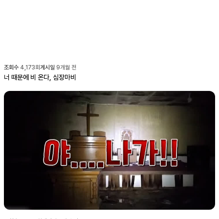
조회수
4,173
회
게시일
9개월 전
너 때문에 비 온다, 심장마비