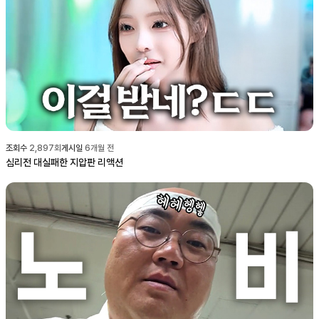
조회수
2,897
회
게시일
6개월 전
심리전 대실패한 지압판 리액션