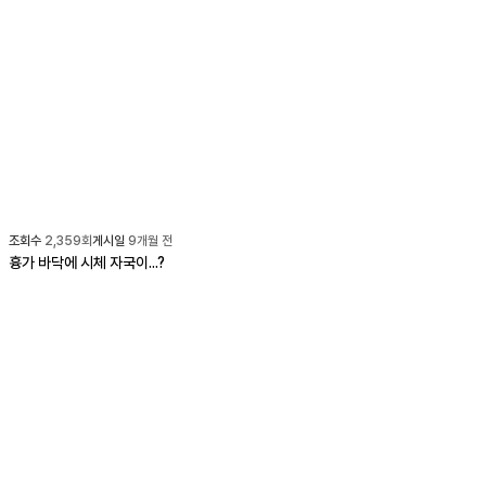
조회수
2,359
회
게시일
9개월 전
흉가 바닥에 시체 자국이...?