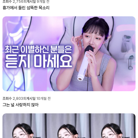
조회수
2,756
회
게시일
9개월 전
흉가에서 들린 섬뜩한 목소리
조회수
2,803
회
게시일
10개월 전
그는 널 사랑하지 않아