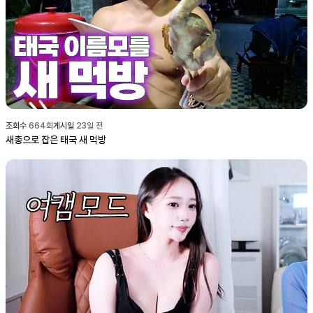
조회수
664
회
게시일
23일 전
새총으로 잡은 태국 새 먹방