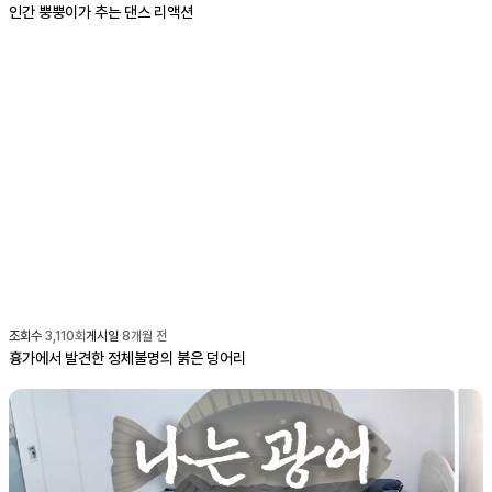
인간 뿡뿡이가 추는 댄스 리액션
조회수
3,110
회
게시일
8개월 전
흉가에서 발견한 정체불명의 붉은 덩어리