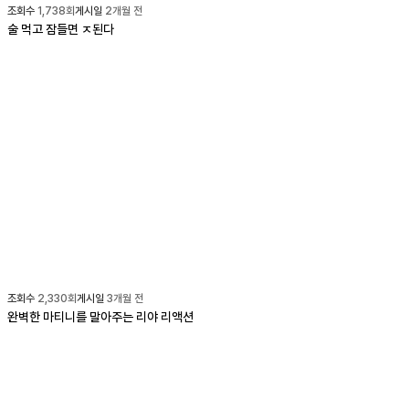
조회수
1,738
회
게시일
2개월 전
술 먹고 잠들면 ㅈ된다
조회수
2,330
회
게시일
3개월 전
완벽한 마티니를 말아주는 리야 리액션