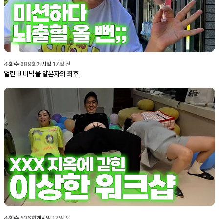
조회수
689
회
게시일
17일 전
얼린 비비빅을 얕본자의 최후
조회수
536
회
게시일
17일 전