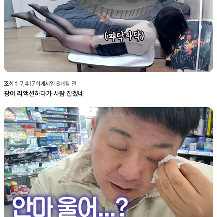
조회수
7,417
회
게시일
8개월 전
광어 리액션하다가 사람 잡겠네