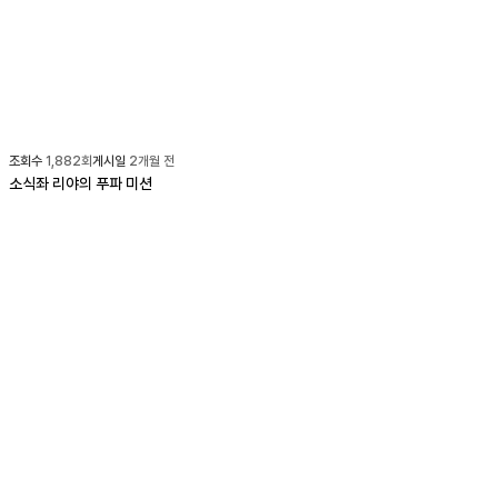
조회수
1,882
회
게시일
2개월 전
소식좌 리야의 푸파 미션