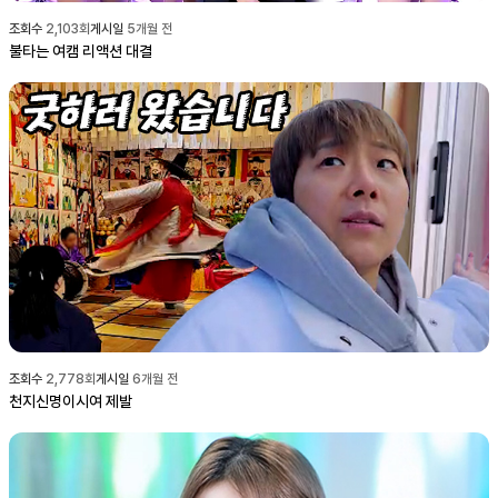
조회수
2,103
회
게시일
5개월 전
불타는 여캠 리액션 대결
조회수
2,778
회
게시일
6개월 전
천지신명이시여 제발