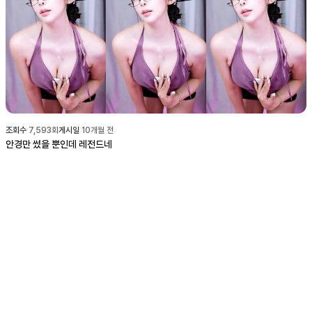
조회수
7,593
회
게시일
10개월 전
안경만 썼을 뿐인데 레전드네